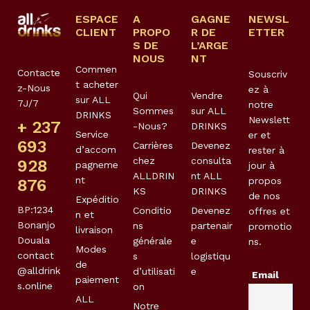
ESPACE
A
GAGNE
NEWSL
CLIENT
PROPO
R DE
ETTER
S DE
L’ARGE
NOUS
NT
Commen
Contacte
Souscriv
t acheter
z-Nous
ez à
Qui
Vendre
sur ALL
7J/7
notre
Sommes
sur ALL
DRINKS
Newslett
+ 237
-Nous?
DRINKS
Service
er et
693
Carrières
Devenez
d’accom
rester à
chez
consulta
928
pagneme
jour à
ALLDRIN
nt ALL
nt
propos
876
KS
DRINKS
de nos
Expéditio
BP:1234
Conditio
Devenez
offres et
n et
Bonanjo
ns
partenair
promotio
livraison
Douala
générale
e
ns.
Modes
contact
s
logistiqu
de
@alldrink
d’utilisati
e
Email
paiement
s.online
on
ALL
Notre