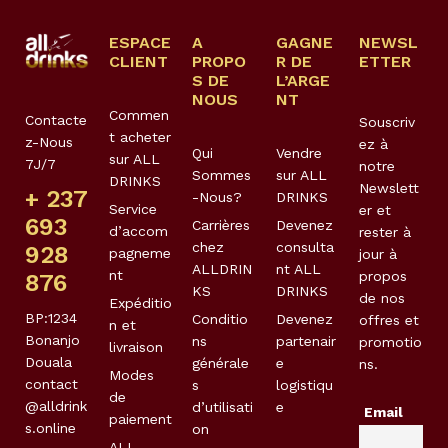
ESPACE
A
GAGNE
NEWSL
CLIENT
PROPO
R DE
ETTER
S DE
L’ARGE
NOUS
NT
Commen
Contacte
Souscriv
t acheter
z-Nous
ez à
Qui
Vendre
sur ALL
7J/7
notre
Sommes
sur ALL
DRINKS
Newslett
+ 237
-Nous?
DRINKS
Service
er et
693
Carrières
Devenez
d’accom
rester à
chez
consulta
928
pagneme
jour à
ALLDRIN
nt ALL
nt
propos
876
KS
DRINKS
de nos
Expéditio
BP:1234
Conditio
Devenez
offres et
n et
Bonanjo
ns
partenair
promotio
livraison
Douala
générale
e
ns.
Modes
contact
s
logistiqu
de
@alldrink
d’utilisati
e
Email
paiement
s.online
on
ALL