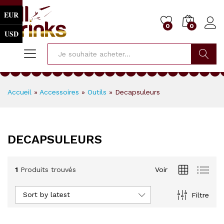
EUR
0
0
USD
Cherche
Accueil
»
Accessoires
»
Outils
»
Decapsuleurs
DECAPSULEURS
1
Produits trouvés
Voir
Sort by latest
Filtre