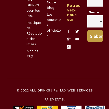
Notre
DRINKS
Retrou
Blog
vez-
pour les
Genre
Les
nous
PRO
sur
boutique
Politique
s
de
officielle
Résolutio
s
n des
litiges
Aide et
FAQ
© 2022 ALL DRINKS | Par
LUX WEB SERVICES
PAIEMENTS: