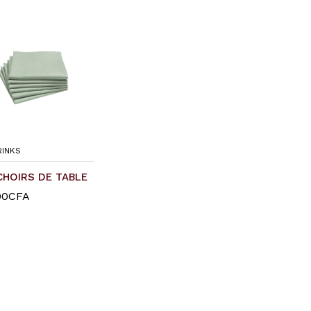
RINKS
HOIRS DE TABLE
00
00
CFA
CFA