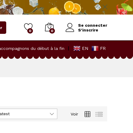
Se connecter
r
S'inscrire
0
0
EN
FR
accompagnons du début à la fin
atest
Voir