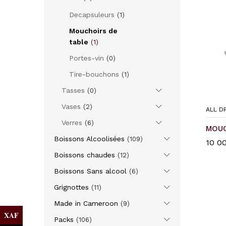
Decapsuleurs
(1)
Mouchoirs de
table
(1)
Portes-vin
(0)
Tire-bouchons
(1)
Tasses
(0)
Vases
(2)
ALL D
Verres
(6)
MOUC
Boissons Alcoolisées
(109)
10 0
10 0
Boissons chaudes
(12)
Boissons Sans alcool
(6)
Grignottes
(11)
Made in Cameroon
(9)
XAF
Packs
(106)