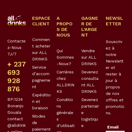
ESPACE
A
GAGNE
NEWSL
CLIENT
PROPO
R DE
ETTER
S DE
L’ARGE
NOUS
NT
Commen
Contacte
Souscriv
t acheter
z-Nous
ez à
Qui
Vendre
sur ALL
7J/7
notre
Sommes
sur ALL
DRINKS
Newslett
+ 237
-Nous?
DRINKS
Service
er et
693
Carrières
Devenez
d’accom
rester à
chez
consulta
928
pagneme
jour à
ALLDRIN
nt ALL
nt
propos
876
KS
DRINKS
de nos
Expéditio
BP:1234
Conditio
Devenez
offres et
n et
Bonanjo
ns
partenair
promotio
livraison
Douala
générale
e
ns.
Modes
contact
s
logistiqu
de
@alldrink
d’utilisati
e
Email
paiement
s.online