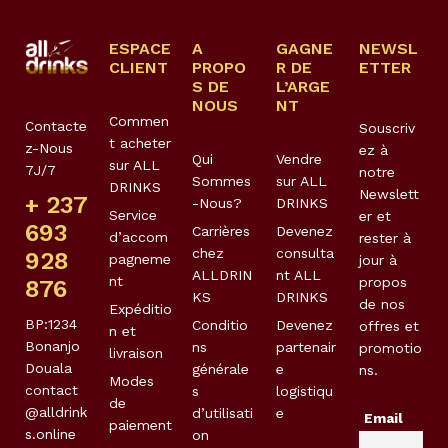
ESPACE
A
GAGNE
NEWSL
CLIENT
PROPO
R DE
ETTER
S DE
L’ARGE
NOUS
NT
Commen
Contacte
Souscriv
t acheter
z-Nous
ez à
Qui
Vendre
sur ALL
7J/7
notre
Sommes
sur ALL
DRINKS
Newslett
+ 237
-Nous?
DRINKS
Service
er et
693
Carrières
Devenez
d’accom
rester à
chez
consulta
928
pagneme
jour à
ALLDRIN
nt ALL
nt
propos
876
KS
DRINKS
de nos
Expéditio
BP:1234
Conditio
Devenez
offres et
n et
Bonanjo
ns
partenair
promotio
livraison
Douala
générale
e
ns.
Modes
contact
s
logistiqu
de
@alldrink
d’utilisati
e
Email
paiement
s.online
on