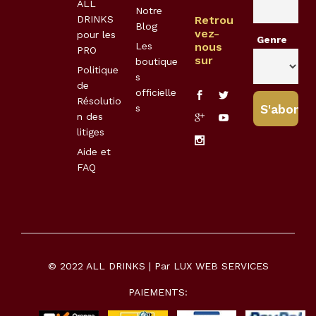
ALL
Notre
DRINKS
Retrou
Blog
vez-
pour les
Genre
Les
nous
PRO
sur
boutique
Politique
s
de
officielle
Résolutio
s
n des
litiges
Aide et
FAQ
© 2022 ALL DRINKS | Par
LUX WEB SERVICES
PAIEMENTS: