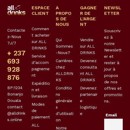
ESPACE
A
GAGNE
NEWSL
CLIENT
PROPO
R DE
ETTER
S DE
L’ARGE
NOUS
NT
Commen
Contacte
Souscriv
t acheter
z-Nous
ez à
Qui
Vendre
sur ALL
7J/7
notre
Sommes
sur ALL
DRINKS
Newslett
+ 237
-Nous?
DRINKS
Service
er et
693
Carrières
Devenez
d’accom
rester à
chez
consulta
928
pagneme
jour à
ALLDRIN
nt ALL
nt
propos
876
KS
DRINKS
de nos
Expéditio
BP:1234
Conditio
Devenez
offres et
n et
Bonanjo
ns
partenair
promotio
livraison
Douala
générale
e
ns.
Modes
contact
s
logistiqu
de
@alldrink
d’utilisati
e
Email
paiement
s.online
on
ALL
Notre