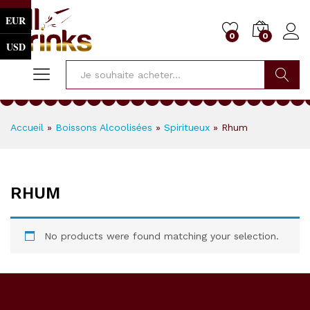
EUR
0
0
USD
Cherche
Accueil
»
Boissons Alcoolisées
»
Spiritueux
»
Rhum
RHUM
No products were found matching your selection.