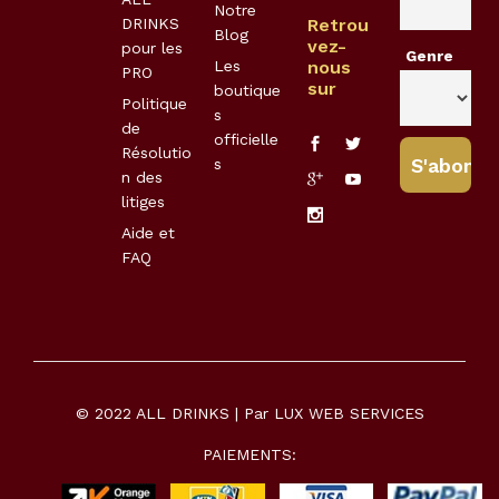
Notre
DRINKS
Retrou
Blog
vez-
pour les
Genre
Les
nous
PRO
sur
boutique
Politique
s
de
officielle
Résolutio
s
n des
litiges
Aide et
FAQ
© 2022 ALL DRINKS | Par
LUX WEB SERVICES
PAIEMENTS: