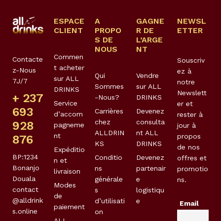
ESPACE
A
GAGNE
NEWSL
CLIENT
PROPO
R DE
ETTER
S DE
L’ARGE
NOUS
NT
Commen
Contacte
Souscriv
t acheter
z-Nous
ez à
Qui
Vendre
sur ALL
7J/7
notre
Sommes
sur ALL
DRINKS
Newslett
+ 237
-Nous?
DRINKS
Service
er et
693
Carrières
Devenez
d’accom
rester à
chez
consulta
928
pagneme
jour à
ALLDRIN
nt ALL
nt
propos
876
KS
DRINKS
de nos
Expéditio
BP:1234
Conditio
Devenez
offres et
n et
Bonanjo
ns
partenair
promotio
livraison
Douala
générale
e
ns.
Modes
contact
s
logistiqu
de
@alldrink
d’utilisati
e
Email
paiement
s.online
on
ALL