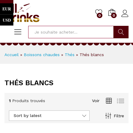
EUR
0
0
USD
Cherche
Accueil
»
Boissons chaudes
»
Thés
»
Thés blancs
THÉS BLANCS
1
Produits trouvés
Voir
Sort by latest
Filtre