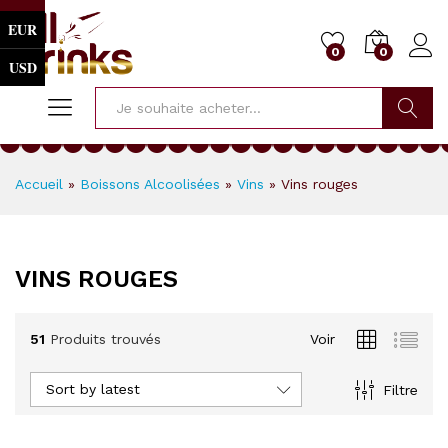
EUR
0
0
USD
Cherche
Accueil
»
Boissons Alcoolisées
»
Vins
»
Vins rouges
VINS ROUGES
51
Produits trouvés
Voir
Sort by latest
Filtre