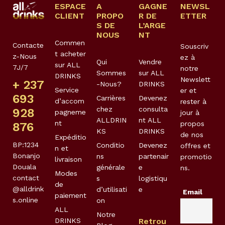
ESPACE
A
GAGNE
NEWSL
CLIENT
PROPO
R DE
ETTER
S DE
L’ARGE
NOUS
NT
Commen
Contacte
Souscriv
t acheter
z-Nous
ez à
Qui
Vendre
sur ALL
7J/7
notre
Sommes
sur ALL
DRINKS
Newslett
+ 237
-Nous?
DRINKS
Service
er et
693
Carrières
Devenez
d’accom
rester à
chez
consulta
928
pagneme
jour à
ALLDRIN
nt ALL
nt
propos
876
KS
DRINKS
de nos
Expéditio
BP:1234
Conditio
Devenez
offres et
n et
Bonanjo
ns
partenair
promotio
livraison
Douala
générale
e
ns.
Modes
contact
s
logistiqu
de
@alldrink
d’utilisati
e
Email
paiement
s.online
on
ALL
Notre
DRINKS
Retrou