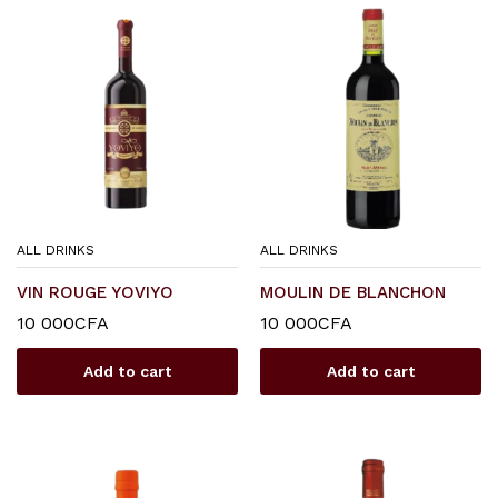
ALL DRINKS
ALL DRINKS
x
VIN ROUGE YOVIYO
MOULIN DE BLANCHON
ce
ce
10 000
CFA
10 000
CFA
Add to cart
Add to cart