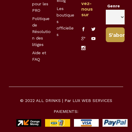
Blog
vez-
pour les
Genre
Les
nous
PRO
sur
boutique
Politique
s
de
officielle
Résolutio
s
n des
litiges
Aide et
FAQ
© 2022 ALL DRINKS | Par
LUX WEB SERVICES
PAIEMENTS: