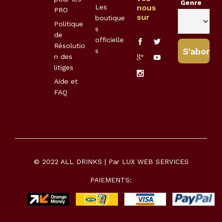
Genre
Les
nous
PRO
sur
boutique
Politique
s
de
officielle
Résolutio
s
n des
litiges
Aide et
FAQ
© 2022 ALL DRINKS | Par
LUX WEB SERVICES
PAIEMENTS: