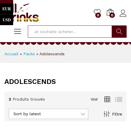
EUR
0
0
USD
Cherche
Accueil
»
Packs
»
Adolescends
ADOLESCENDS
3
Produits trouvés
Voir
Sort by latest
Filtre