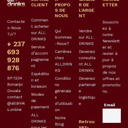
CLIENT
PROPO
R DE
ETTER
S DE
L’ARGE
NOUS
NT
Commen
Contacte
Souscriv
t acheter
z-Nous
ez à
Qui
Vendre
sur ALL
7J/7
notre
Sommes
sur ALL
DRINKS
Newslett
+ 237
-Nous?
DRINKS
Service
er et
693
Carrières
Devenez
d’accom
rester à
chez
consulta
928
pagneme
jour à
ALLDRIN
nt ALL
nt
propos
876
KS
DRINKS
de nos
Expéditio
BP:1234
Conditio
Devenez
offres et
n et
Bonanjo
ns
partenair
promotio
livraison
Douala
générale
e
ns.
Modes
contact
s
logistiqu
de
@alldrink
d’utilisati
e
Email
paiement
s.online
on
ALL
Notre
DRINKS
Retrou
Blog
vez-
pour les