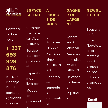
ESPACE
A
GAGNE
NEWSL
CLIENT
PROPO
R DE
ETTER
S DE
L’ARGE
NOUS
NT
Commen
Contacte
Souscriv
t acheter
z-Nous
ez à
Qui
Vendre
sur ALL
7J/7
notre
Sommes
sur ALL
DRINKS
Newslett
+ 237
-Nous?
DRINKS
Service
er et
693
Carrières
Devenez
d’accom
rester à
chez
consulta
928
pagneme
jour à
ALLDRIN
nt ALL
nt
propos
876
KS
DRINKS
de nos
Expéditio
BP:1234
Conditio
Devenez
offres et
n et
Bonanjo
ns
partenair
promotio
livraison
Douala
générale
e
ns.
Modes
contact
s
logistiqu
de
@alldrink
d’utilisati
e
Email
paiement
s.online
on
ALL