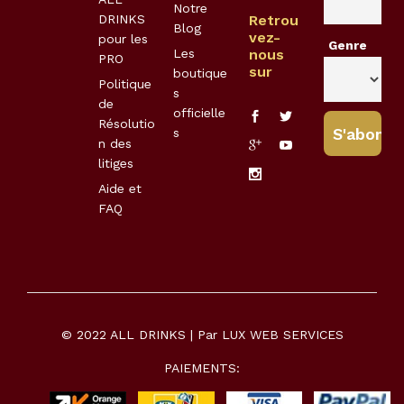
Notre
DRINKS
Retrou
Blog
vez-
pour les
Genre
Les
nous
PRO
sur
boutique
Politique
s
de
officielle
Résolutio
s
n des
litiges
Aide et
FAQ
© 2022 ALL DRINKS | Par
LUX WEB SERVICES
PAIEMENTS: