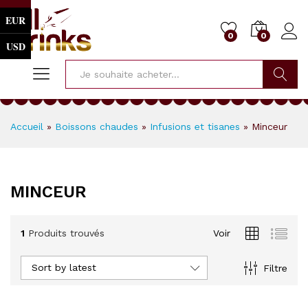
EUR
0
0
USD
Cherche
Accueil
»
Boissons chaudes
»
Infusions et tisanes
»
Minceur
MINCEUR
1
Produits trouvés
Voir
Sort by latest
Filtre