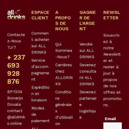
ESPACE
A
GAGNE
NEWSL
CLIENT
PROPO
R DE
ETTER
S DE
L’ARGE
NOUS
NT
Commen
Contacte
Souscriv
t acheter
z-Nous
ez à
Qui
Vendre
sur ALL
7J/7
notre
Sommes
sur ALL
DRINKS
Newslett
+ 237
-Nous?
DRINKS
Service
er et
693
Carrières
Devenez
d’accom
rester à
chez
consulta
928
pagneme
jour à
ALLDRIN
nt ALL
nt
propos
876
KS
DRINKS
de nos
Expéditio
BP:1234
Conditio
Devenez
offres et
n et
Bonanjo
ns
partenair
promotio
livraison
Douala
générale
e
ns.
Modes
contact
s
logistiqu
de
@alldrink
d’utilisati
e
Email
paiement
s.online
on
ALL