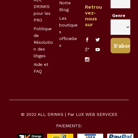
Notre
DRINKS
Retrou
Blog
vez-
pour les
Genre
Les
nous
PRO
sur
boutique
Politique
s
de
officielle
Résolutio
s
n des
litiges
Aide et
FAQ
© 2022 ALL DRINKS | Par
LUX WEB SERVICES
PAIEMENTS: