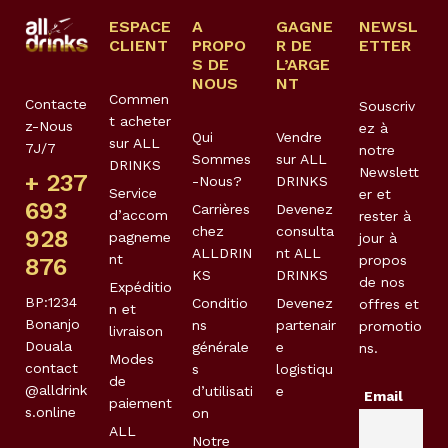
ESPACE
A
GAGNE
NEWSL
CLIENT
PROPO
R DE
ETTER
S DE
L’ARGE
NOUS
NT
Commen
Contacte
Souscriv
t acheter
z-Nous
ez à
Qui
Vendre
sur ALL
7J/7
notre
Sommes
sur ALL
DRINKS
Newslett
+ 237
-Nous?
DRINKS
Service
er et
693
Carrières
Devenez
d’accom
rester à
chez
consulta
928
pagneme
jour à
ALLDRIN
nt ALL
nt
propos
876
KS
DRINKS
de nos
Expéditio
BP:1234
Conditio
Devenez
offres et
n et
Bonanjo
ns
partenair
promotio
livraison
Douala
générale
e
ns.
Modes
contact
s
logistiqu
de
@alldrink
d’utilisati
e
Email
paiement
s.online
on
ALL
Notre