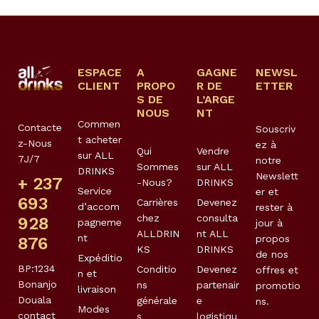
ESPACE
A
GAGNE
NEWSL
CLIENT
PROPO
R DE
ETTER
S DE
L’ARGE
NOUS
NT
Commen
Contacte
Souscriv
t acheter
z-Nous
ez à
Qui
Vendre
sur ALL
7J/7
notre
Sommes
sur ALL
DRINKS
Newslett
+ 237
-Nous?
DRINKS
Service
er et
693
Carrières
Devenez
d’accom
rester à
chez
consulta
928
pagneme
jour à
ALLDRIN
nt ALL
nt
propos
876
KS
DRINKS
de nos
Expéditio
BP:1234
Conditio
Devenez
offres et
n et
Bonanjo
ns
partenair
promotio
livraison
Douala
générale
e
ns.
Modes
contact
s
logistiqu