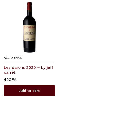
x
ce
ce
ALL DRINKS
Les darons 2020 – by jeff
carrel
42
CFA
Add to cart