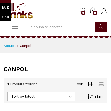
EUR
0
0
USD
Cherche
Accueil
»
Canpol
CANPOL
1
Produits trouvés
Voir
Sort by latest
Filtre