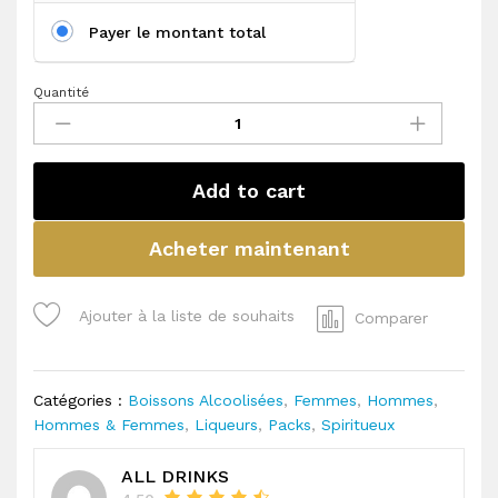
Payer le montant total
Quantité
MIRROR
S
quantité(s)
Add to cart
Acheter maintenant
Ajouter à la liste de souhaits
Comparer
Catégories :
Boissons Alcoolisées
,
Femmes
,
Hommes
,
Hommes & Femmes
,
Liqueurs
,
Packs
,
Spiritueux
ALL DRINKS