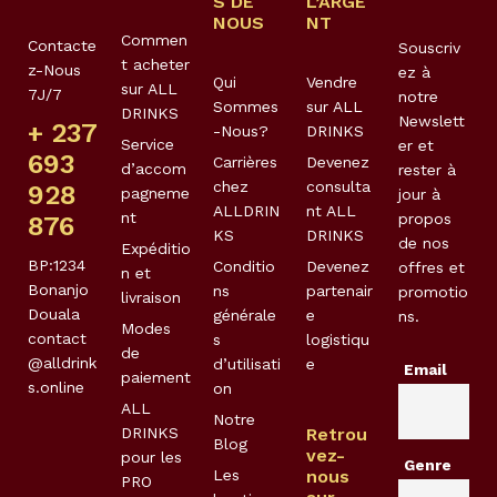
S DE
L’ARGE
NOUS
NT
Commen
Contacte
Souscriv
t acheter
z-Nous
ez à
Qui
Vendre
sur ALL
7J/7
notre
Sommes
sur ALL
DRINKS
Newslett
+ 237
-Nous?
DRINKS
Service
er et
693
Carrières
Devenez
d’accom
rester à
chez
consulta
928
pagneme
jour à
ALLDRIN
nt ALL
nt
propos
876
KS
DRINKS
de nos
Expéditio
BP:1234
Conditio
Devenez
offres et
n et
Bonanjo
ns
partenair
promotio
livraison
Douala
générale
e
ns.
Modes
contact
s
logistiqu
de
@alldrink
d’utilisati
e
Email
paiement
s.online
on
ALL
Notre
DRINKS
Retrou
Blog
vez-
pour les
Genre
Les
nous
PRO