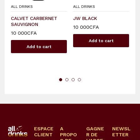
ALL DRINKS
ALL DRINKS
AL
CALVET CARBERNET
JW BLACK
B
SAUVIGNON
M
10 000
CFA
10 000
CFA
Add to cart
Add to cart
ESPACE
A
GAGNE
NEWSL
CLIENT
PROPO
R DE
ETTER