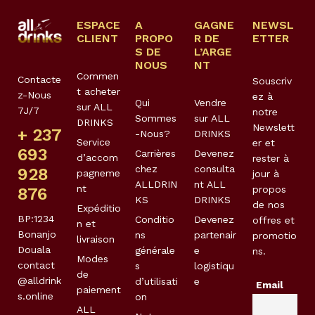
ESPACE
A
GAGNE
NEWSL
CLIENT
PROPO
R DE
ETTER
S DE
L’ARGE
NOUS
NT
Commen
Contacte
Souscriv
t acheter
z-Nous
ez à
Qui
Vendre
sur ALL
7J/7
notre
Sommes
sur ALL
DRINKS
Newslett
+ 237
-Nous?
DRINKS
Service
er et
693
Carrières
Devenez
d’accom
rester à
chez
consulta
928
pagneme
jour à
ALLDRIN
nt ALL
nt
propos
876
KS
DRINKS
de nos
Expéditio
BP:1234
Conditio
Devenez
offres et
n et
Bonanjo
ns
partenair
promotio
livraison
Douala
générale
e
ns.
Modes
contact
s
logistiqu
de
@alldrink
d’utilisati
e
Email
paiement
s.online
on
ALL