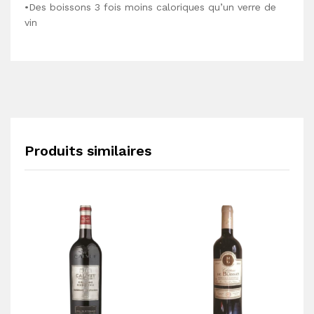
•Des boissons 3 fois moins caloriques qu’un verre de
vin
Produits similaires
AL
Ci
1