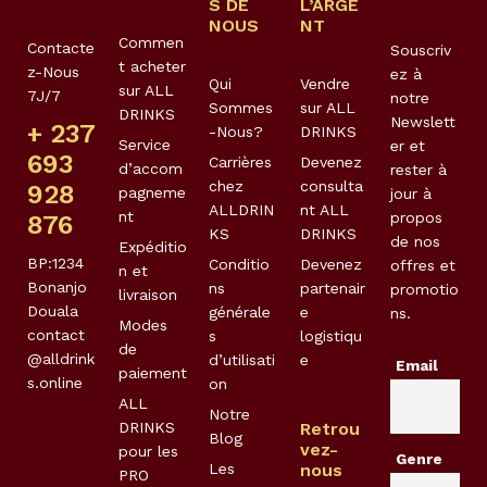
S DE
L’ARGE
NOUS
NT
Commen
Contacte
Souscriv
t acheter
z-Nous
ez à
Qui
Vendre
sur ALL
7J/7
notre
Sommes
sur ALL
DRINKS
Newslett
+ 237
-Nous?
DRINKS
Service
er et
693
Carrières
Devenez
d’accom
rester à
chez
consulta
928
pagneme
jour à
ALLDRIN
nt ALL
nt
propos
876
KS
DRINKS
de nos
Expéditio
BP:1234
Conditio
Devenez
offres et
n et
Bonanjo
ns
partenair
promotio
livraison
Douala
générale
e
ns.
Modes
contact
s
logistiqu
de
@alldrink
d’utilisati
e
Email
paiement
s.online
on
ALL
Notre
DRINKS
Retrou
Blog
vez-
pour les
Genre
Les
nous
PRO