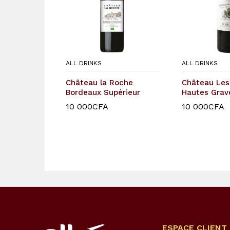
ALL DRINKS
ALL DRINKS
Château la Roche
Château Le
Bordeaux Supérieur
Hautes Grav
10 000
10 000
CFA
CFA
10 000
10 000
CFA
CFA
ESPACE CLIENT