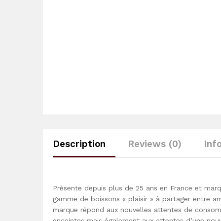
Description
Reviews (0)
Inf
Présente depuis plus de 25 ans en France et marq
gamme de boissons « plaisir » à partager entre am
marque répond aux nouvelles attentes de consom
enceintes mais également aux attentes d’une nouv