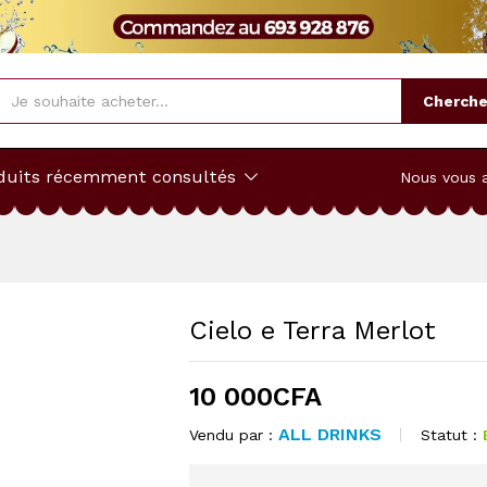
deur
Plus de produits
Cherche
duits récemment consultés
Nous vous 
Cielo e Terra Merlot
10 000
CFA
ALL DRINKS
Statut :
Vendu par :