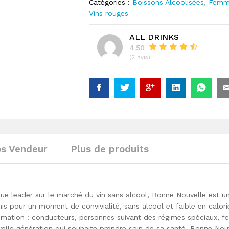
Catégories :
Boissons Alcoolisées
,
Femm
Vins rouges
ALL DRINKS
4.50
(2 avis)
os Vendeur
Plus de produits
ue leader sur le marché du vin sans alcool, Bonne Nouvelle est u
is pour un moment de convivialité, sans alcool et faible en calori
mation : conducteurs, personnes suivant des régimes spéciaux, 
elle génération qui souhaite prendre soin de sa santé. Bonne Nou