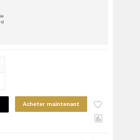
ie
rd
Acheter maintenant
Com
pare