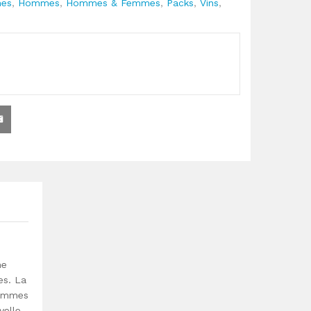
r
es
,
Hommes
,
Hommes & Femmes
,
Packs
,
Vins
,
ne
es. La
femmes
velle