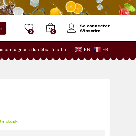
10 000
CFA
Ajouter au panier
Se connecter
r
S'inscrire
0
0
EN
FR
accompagnons du début à la fin
En stock