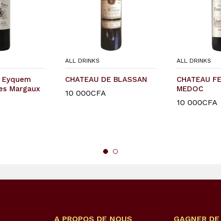
ALL DRINKS
ALL DRINKS
s Eyquem
CHATEAU DE BLASSAN
CHATEAU F
es Margaux
MEDOC
10 000
10 000
CFA
CFA
10 000
10 000
CFA
CFA
A PROPOS DE NOUS
GAGNER DE