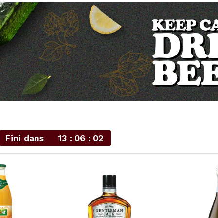
Fini dans
13
06
00