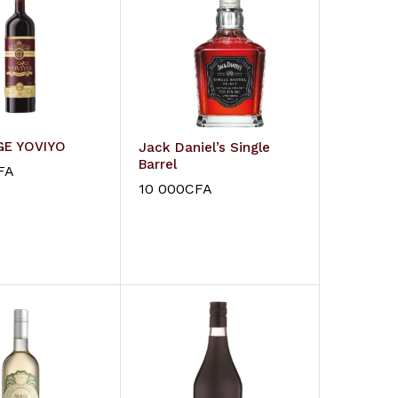
GE YOVIYO
Jack Daniel’s Single
Barrel
FA
10 000
CFA
FA
10 000
CFA