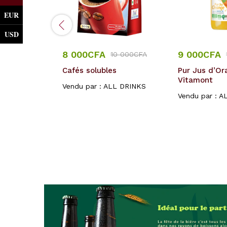
EUR
USD
8 000
CFA
9 000
CFA
CFA
10 000
CFA
mumm –
Cafés solubles
Pur Jus d’Or
– en etui
Vitamont
Vendu par :
ALL DRINKS
Vendu par :
A
L DRINKS