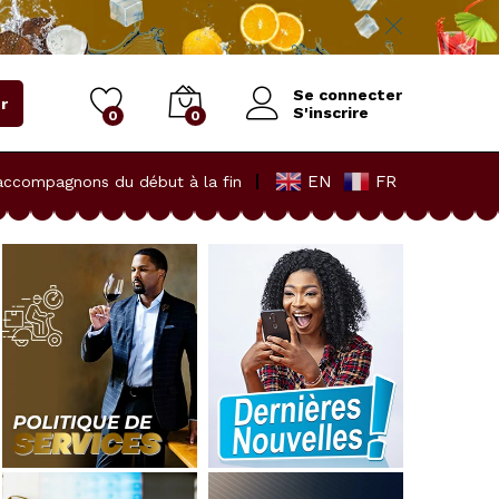
Se connecter
r
S'inscrire
0
0
EN
FR
accompagnons du début à la fin