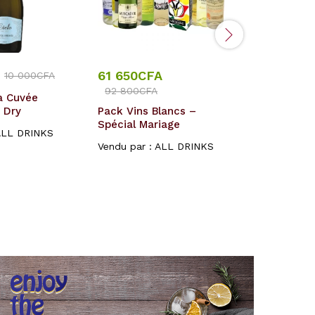
61 650
CFA
210
CFA
10 000
CFA
92 800
CFA
ra Cuvée
Champagn
a Dry
Pack Vins Blancs –
cordon rou
Spécial Mariage
kraft
ALL DRINKS
Vendu par :
ALL DRINKS
Vendu par :
Rated
5.00
out of 5