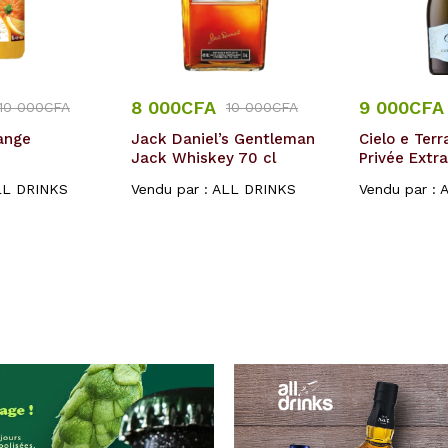
8 000
CFA
9 000
CFA
10 000
CFA
10 000
CFA
ange
Jack Daniel’s Gentleman
Cielo e Ter
Jack Whiskey 70 cl
Privée Extr
LL DRINKS
Vendu par :
ALL DRINKS
Vendu par :