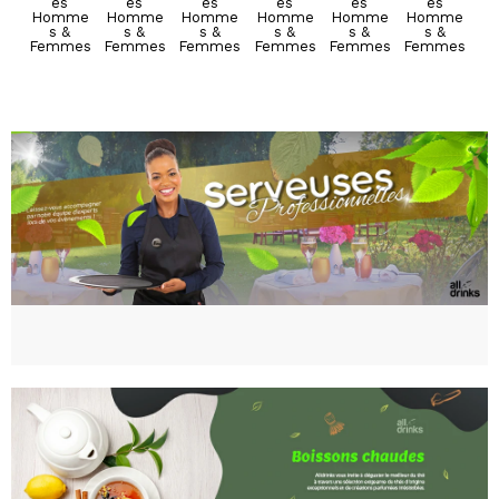
es
es
es
es
es
es
es
es
es
es
es
es
Homme
Homme
Homme
Homme
Homme
Homme
Homme
Homme
Homme
Homme
Homme
Homme
s &
s &
s &
s &
s &
s &
s &
s &
s &
s &
s &
s &
Femmes
Femmes
Femmes
Femmes
Femmes
Femmes
Femmes
Femmes
Femmes
Femmes
Femmes
Femmes