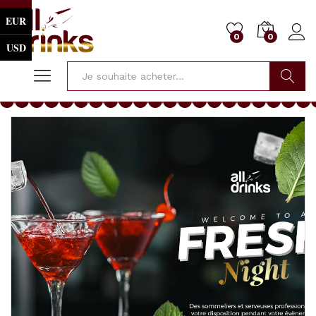
EUR
0
0
USD
Cherche