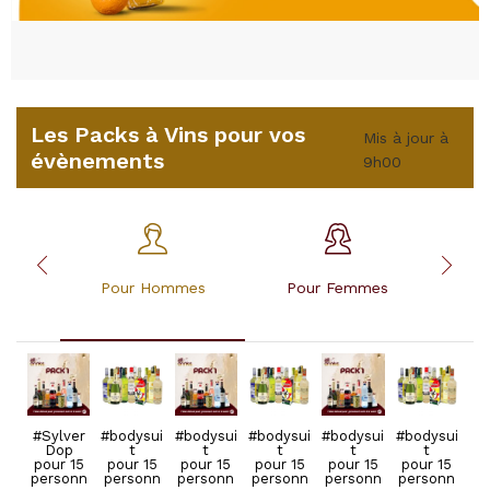
Les Packs à Vins pour vos
Mis à jour à
évènements
9h00
Pour Hommes
Pour Femmes
Pou
#Sylver
#bodysui
#bodysui
#bodysui
#bodysui
#bodysui
#SylverD
#SylverD
#SylverD
#SylverD
#SylverD
#SylverD
Dop
t
t
t
t
t
op
op
op
op
op
op
pour 15
pour 15
pour 15
pour 15
pour 15
pour 15
pour 15
pour 15
pour 15
pour 15
pour 15
pour 15
personn
personn
personn
personn
personn
personn
personn
personn
personn
personn
personn
personn