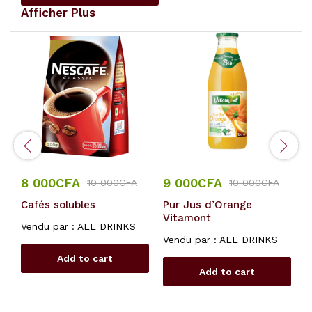
Afficher Plus
8 000
CFA
9 000
CFA
8
10 000
CFA
10 000
CFA
Cafés solubles
Pur Jus d’Orange
J
Vitamont
J
Vendu par :
ALL DRINKS
Vendu par :
ALL DRINKS
V
Add to cart
Add to cart