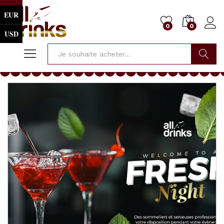
EUR
0
0
USD
Cherche