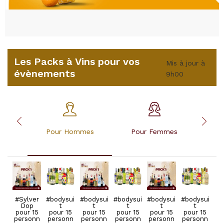
Les Packs à Vins pour vos
Mis à jour à
évènements
9h00
Pour Hommes
Pour Femmes
Pou
#Sylver
#bodysui
#bodysui
#bodysui
#bodysui
#bodysui
#SylverD
#SylverD
#SylverD
#SylverD
#SylverD
#SylverD
Dop
t
t
t
t
t
op
op
op
op
op
op
pour 15
pour 15
pour 15
pour 15
pour 15
pour 15
pour 15
pour 15
pour 15
pour 15
pour 15
pour 15
personn
personn
personn
personn
personn
personn
personn
personn
personn
personn
personn
personn