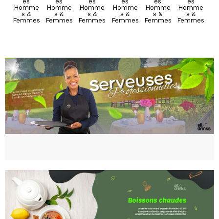
es
es
es
es
es
es
es
es
es
es
es
es
Homme
Homme
Homme
Homme
Homme
Homme
Homme
Homme
Homme
Homme
Homme
Homme
s &
s &
s &
s &
s &
s &
s &
s &
s &
s &
s &
s &
Femmes
Femmes
Femmes
Femmes
Femmes
Femmes
Femmes
Femmes
Femmes
Femmes
Femmes
Femmes