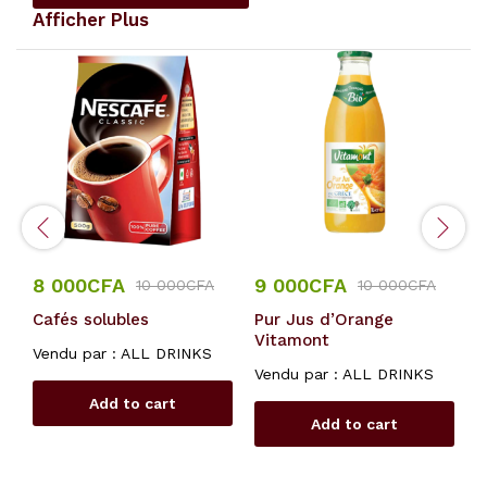
Afficher Plus
8 000
CFA
9 000
CFA
8
10 000
CFA
10 000
CFA
Cafés solubles
Pur Jus d’Orange
J
Vitamont
J
Vendu par :
ALL DRINKS
Vendu par :
ALL DRINKS
V
Add to cart
Add to cart