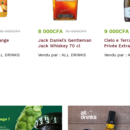
8 000
CFA
9 000
CFA
10 000
CFA
10 000
CFA
ange
Jack Daniel’s Gentleman
Cielo e Ter
Jack Whiskey 70 cl
Privée Extr
LL DRINKS
Vendu par :
ALL DRINKS
Vendu par :