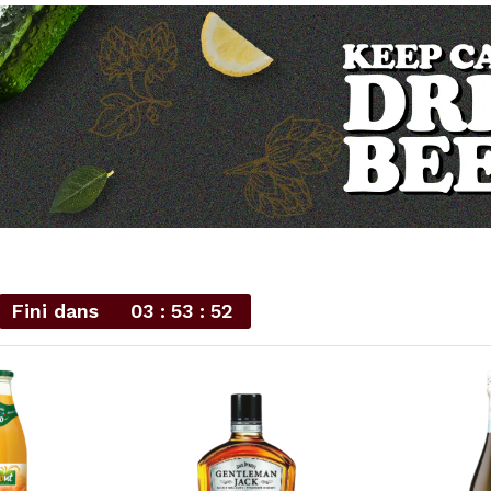
Fini dans
03
53
50