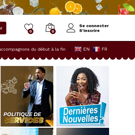
Se connecter
r
S'inscrire
0
0
EN
FR
accompagnons du début à la fin