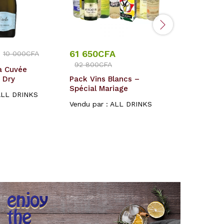
61 650
CFA
210
CFA
10 000
CFA
92 800
CFA
ra Cuvée
Champagn
a Dry
Pack Vins Blancs –
cordon rou
Spécial Mariage
kraft
ALL DRINKS
Vendu par :
ALL DRINKS
Vendu par :
Rated
5.00
out of 5