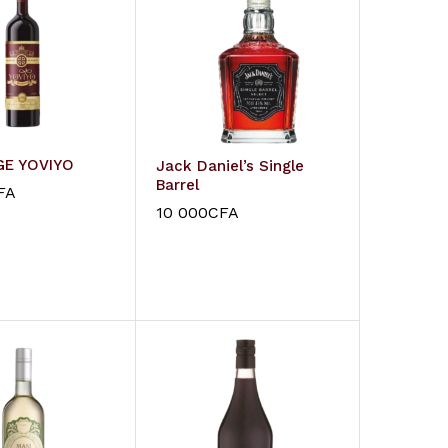
GE YOVIYO
Jack Daniel’s Single
Barrel
FA
10 000
CFA
FA
10 000
CFA