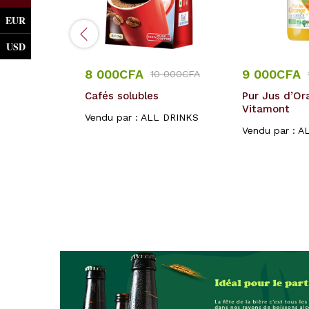
EUR
USD
8 000
CFA
9 000
CFA
CFA
10 000
CFA
mumm –
Cafés solubles
Pur Jus d’Or
– en etui
Vitamont
Vendu par :
ALL DRINKS
Vendu par :
A
L DRINKS